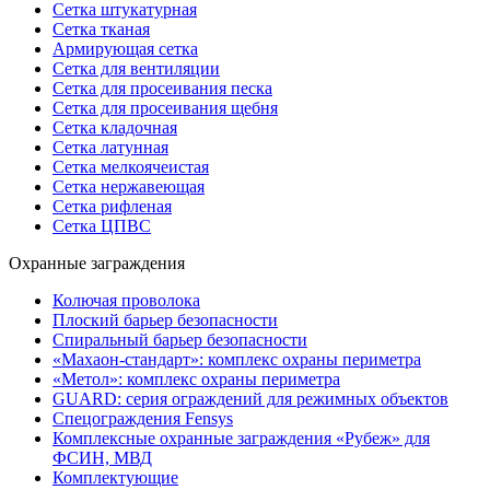
Сетка штукатурная
Сетка тканая
Армирующая сетка
Сетка для вентиляции
Сетка для просеивания песка
Сетка для просеивания щебня
Сетка кладочная
Сетка латунная
Сетка мелкоячеистая
Сетка нержавеющая
Сетка рифленая
Сетка ЦПВС
Охранные заграждения
Колючая проволока
Плоский барьер безопасности
Спиральный барьер безопасности
«Махаон-стандарт»: комплекс охраны периметра
«Метол»: комплекс охраны периметра
GUARD: серия ограждений для режимных объектов
Спецограждения Fensys
Комплексные охранные заграждения «Рубеж» для
ФСИН, МВД
Комплектующие