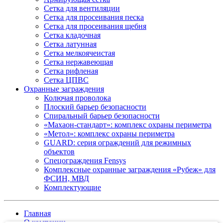
Сетка для вентиляции
Сетка для просеивания песка
Сетка для просеивания щебня
Сетка кладочная
Сетка латунная
Сетка мелкоячеистая
Сетка нержавеющая
Сетка рифленая
Сетка ЦПВС
Охранные заграждения
Колючая проволока
Плоский барьер безопасности
Спиральный барьер безопасности
«Махаон-стандарт»: комплекс охраны периметра
«Метол»: комплекс охраны периметра
GUARD: серия ограждений для режимных
объектов
Спецограждения Fensys
Комплексные охранные заграждения «Рубеж» для
ФСИН, МВД
Комплектующие
Главная
О компании