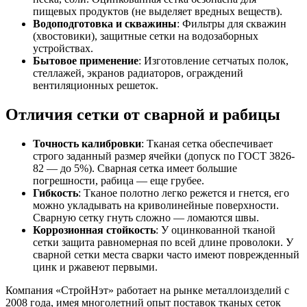
пищевых продуктов (не выделяет вредных веществ).
Водоподготовка и скважины
: Фильтры для скважин
(хвостовики), защитные сетки на водозаборных
устройствах.
Бытовое применение
: Изготовление сетчатых полок,
стеллажей, экранов радиаторов, ограждений
вентиляционных решеток.
Отличия сетки от сварной и рабицы
Точность калибровки
: Тканая сетка обеспечивает
строго заданный размер ячейки (допуск по ГОСТ 3826-
82 — до 5%). Сварная сетка имеет большие
погрешности, рабица — еще грубее.
Гибкость
: Тканое полотно легко режется и гнется, его
можно укладывать на криволинейные поверхности.
Сварную сетку гнуть сложно — ломаются швы.
Коррозионная стойкость
: У оцинкованной тканой
сетки защита равномерная по всей длине проволоки. У
сварной сетки места сварки часто имеют поврежденный
цинк и ржавеют первыми.
Компания «СтройНэт» работает на рынке металлоизделий с
2008 года, имея многолетний опыт поставок тканых сеток