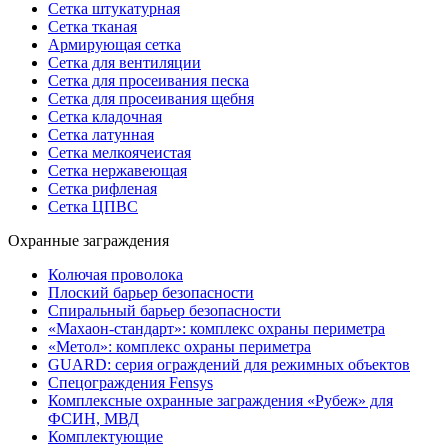
Сетка штукатурная
Сетка тканая
Армирующая сетка
Сетка для вентиляции
Сетка для просеивания песка
Сетка для просеивания щебня
Сетка кладочная
Сетка латунная
Сетка мелкоячеистая
Сетка нержавеющая
Сетка рифленая
Сетка ЦПВС
Охранные заграждения
Колючая проволока
Плоский барьер безопасности
Спиральный барьер безопасности
«Махаон-стандарт»: комплекс охраны периметра
«Метол»: комплекс охраны периметра
GUARD: серия ограждений для режимных объектов
Спецограждения Fensys
Комплексные охранные заграждения «Рубеж» для
ФСИН, МВД
Комплектующие