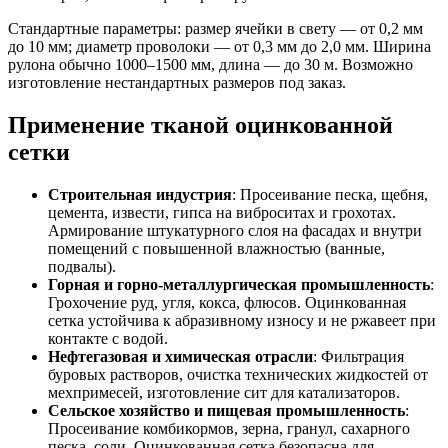
Стандартные параметры: размер ячейки в свету — от 0,2 мм
до 10 мм; диаметр проволоки — от 0,3 мм до 2,0 мм. Ширина
рулона обычно 1000–1500 мм, длина — до 30 м. Возможно
изготовление нестандартных размеров под заказ.
Применение тканой оцинкованной
сетки
Строительная индустрия
: Просеивание песка, щебня,
цемента, извести, гипса на виброситах и грохотах.
Армирование штукатурного слоя на фасадах и внутри
помещений с повышенной влажностью (ванные,
подвалы).
Горная и горно-металлургическая промышленность
:
Грохочение руд, угля, кокса, флюсов. Оцинкованная
сетка устойчива к абразивному износу и не ржавеет при
контакте с водой.
Нефтегазовая и химическая отрасли
: Фильтрация
буровых растворов, очистка технических жидкостей от
мехпримесей, изготовление сит для катализаторов.
Сельское хозяйство и пищевая промышленность
:
Просеивание комбикормов, зерна, гранул, сахарного
песка, соли. Оцинкованная сетка безопасна для