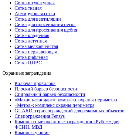
Сетка штукатурная
Сетка тканая
Армирующая сетка
Сетка для вентиляции
Сетка для просеивания песка
Сетка для просеивания щебня
Сетка кладочная
Сетка латунная
Сетка мелкоячеистая
Сетка нержавеющая
Сетка рифленая
Сетка ЦПВС
Охранные заграждения
Колючая проволока
Плоский барьер безопасности
Спиральный барьер безопасности
«Махаон-стандарт»: комплекс охраны периметра
«Метол»: комплекс охраны периметра
GUARD: серия ограждений для режимных объектов
Спецограждения Fensys
Комплексные охранные заграждения «Рубеж» для
ФСИН, МВД
Комплектующие