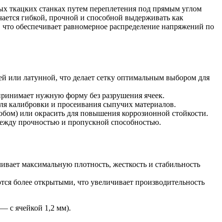
ых ткацких станках путем переплетения под прямым углом
чается гибкой, прочной и способной выдерживать как
в, что обеспечивает равномерное распределение напряжений по
щей или латунной, что делает сетку оптимальным выбором для
 принимает нужную форму без разрушения ячеек.
 для калибровки и просеивания сыпучих материалов.
обом) или окрасить для повышения коррозионной стойкости.
между прочностью и пропускной способностью.
чивает максимальную плотность, жесткость и стабильность
ются более открытыми, что увеличивает производительность
— с ячейкой 1,2 мм).