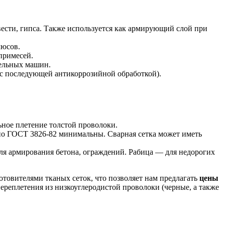
звести, гипса. Также используется как армирующий слой при
люсов.
примесей.
тельных машин.
(с последующей антикоррозийной обработкой).
ьное плетение толстой проволоки.
 по ГОСТ 3826-82 минимальны. Сварная сетка может иметь
для армирования бетона, ограждений. Рабица — для недорогих
отовителями тканых сеток, что позволяет нам предлагать
цены
ереплетения из низкоуглеродистой проволоки (черные, а также