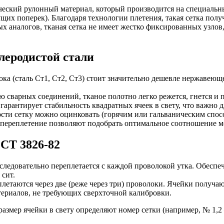
еский рулонный материал, который производится на специальн
щих поперек). Благодаря технологии плетения, такая сетка полу
ных аналогов, тканая сетка не имеет жестко фиксированных узло
леродистой стали
ока (сталь Ст1, Ст2, Ст3) стоит значительно дешевле нержавею
ию сварных соединений, тканое полотно легко режется, гнется и
гарантирует стабильность квадратных ячеек в свету, что важно
ости сетку можно оцинковать (горячим или гальваническим спос
е переплетение позволяют подобрать оптимальное соотношение 
СТ 3826-82
следовательно переплетается с каждой проволокой утка. Обеспе
 сит.
плетаются через две (реже через три) проволоки. Ячейки получа
териалов, не требующих сверхточной калибровки.
азмер ячейки в свету определяют номер сетки (например, № 1,2 