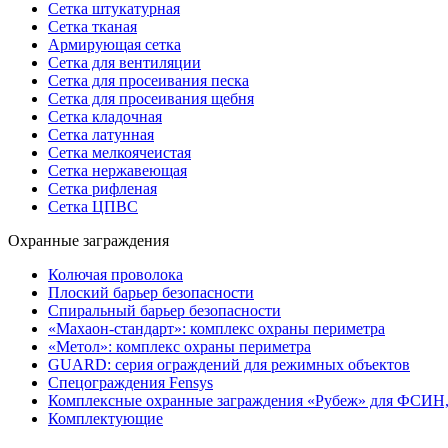
Сетка штукатурная
Сетка тканая
Армирующая сетка
Сетка для вентиляции
Сетка для просеивания песка
Сетка для просеивания щебня
Сетка кладочная
Сетка латунная
Сетка мелкоячеистая
Сетка нержавеющая
Сетка рифленая
Сетка ЦПВС
Охранные заграждения
Колючая проволока
Плоский барьер безопасности
Спиральный барьер безопасности
«Махаон-стандарт»: комплекс охраны периметра
«Метол»: комплекс охраны периметра
GUARD: серия ограждений для режимных объектов
Спецограждения Fensys
Комплексные охранные заграждения «Рубеж» для ФСИН
Комплектующие