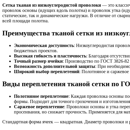
Сетка тканая из низкоуглеродистой проволоки
— это классич
проволок основы (идущих вдоль полотна) и проволок утка (иду
статические, так и динамические нагрузки. В отличие от свар
всей площади полотна.
Преимущества тканой сетки из низкоуг
Экономическая доступность
: Низкоуглеродистая провол
бюджетных проектов.
Высокая гибкость и пластичность
: Благодаря отсутств
Точный размер ячейки
: Производство по ГОСТ 3826-82 
Возможность дополнительной защиты
: При необходим
Широкий выбор переплетений
: Полотняное и саржево
Виды переплетения тканой сетки по ГО
Полотняное переплетение
: Каждая проволока основы по
формы. Подходит для точного грохочения и изготовления
Саржевое переплетение
: Проволоки основы и утка пере
просеивания, но снижает прочность. Применяется для ма
Стандартная форма ячеек — квадратная. Диаметр проволоки и р