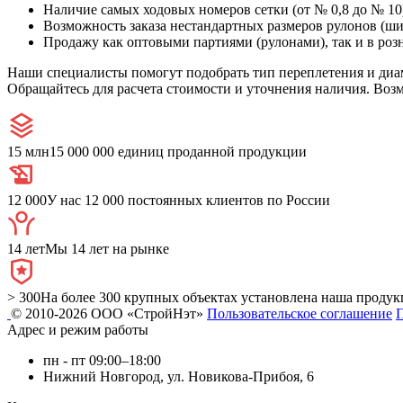
Наличие самых ходовых номеров сетки (от № 0,8 до № 10
Возможность заказа нестандартных размеров рулонов (ши
Продажу как оптовыми партиями (рулонами), так и в розн
Наши специалисты помогут подобрать тип переплетения и диам
Обращайтесь для расчета стоимости и уточнения наличия. Воз
15 млн
15 000 000 единиц проданной продукции
12 000
У нас 12 000 постоянных клиентов по России
14 лет
Мы 14 лет на рынке
> 300
На более 300 крупных объектах установлена наша продук
© 2010-2026 ООО «СтройНэт»
Пользовательское соглашение
Адрес и режим работы
пн - пт 09:00–18:00
Нижний Новгород, ул. Новикова-Прибоя, 6