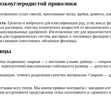
изкоуглеродистой проволоки
готовление сухих смесей, просеивание песка, щебня, цемента, и
сть
: Грохоты и вибросита для классификации руд, угля, кокса, ф
ых растворов, очистка технических жидкостей от механических 
гранулированных удобрений. Изготовление сит для зерноочисти
в для гидравлических систем, масляных и топливных фильтров 
ля скважин (хвостовики, обсыпные фильтры).
бицы
чейки подвижны; сварная — с жесткими узлами; рабица — спирал
го переплетения) максимальная стабильность размера — допуски
ильтрации, точного разделения сыпучих материалов. Сварная — 
сетками всех типов. Мы имеем прямые контракты с заводами-изг
м ассортименте представлены сетки полотняного и саржевого п