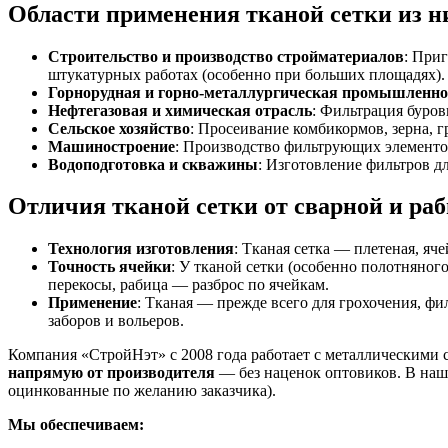
Области применения тканой сетки из н
Строительство и производство стройматериалов
: При
штукатурных работах (особенно при больших площадях).
Горнорудная и горно-металлургическая промышленно
Нефтегазовая и химическая отрасль
: Фильтрация буров
Сельское хозяйство
: Просеивание комбикормов, зерна, 
Машиностроение
: Производство фильтрующих элементо
Водоподготовка и скважины
: Изготовление фильтров д
Отличия тканой сетки от сварной и ра
Технология изготовления
: Тканая сетка — плетеная, я
Точность ячейки
: У тканой сетки (особенно полотняно
перекосы, рабица — разброс по ячейкам.
Применение
: Тканая — прежде всего для грохочения, ф
заборов и вольеров.
Компания «СтройНэт» с 2008 года работает с металлическими 
напрямую от производителя
— без наценок оптовиков. В наше
оцинкованные по желанию заказчика).
Мы обеспечиваем: