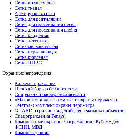
Сетка штукатурная
Сетка тканая
Армирующая сетка
Сетка для вентиляции
Сетка для просеивания песка
Сетка для просеивания щебня
Сетка кладочная
Сетка латунная
Сетка мелкоячеистая
Сетка нержавеющая
Сетка рифленая
Сетка ЦПВС
Охранные заграждения
Колючая проволока
Плоский барьер безопасности
Спиральный барьер безопасности
«Махаон-стандарт»: комплекс охраны периметра
«Метол»: комплекс охраны периметра
GUARD: серия ограждений для режимных объектов
Спецограждения Fensys
Комплексные охранные заграждения «Рубеж» для
ФСИН, МВД
Комплектующие