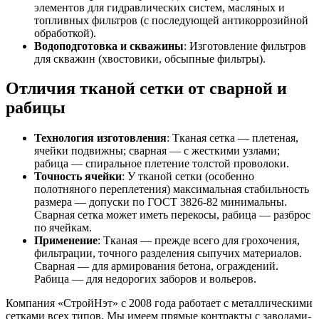
элементов для гидравлических систем, масляных и
топливных фильтров (с последующей антикоррозийной
обработкой).
Водоподготовка и скважины
: Изготовление фильтров
для скважин (хвостовики, обсыпные фильтры).
Отличия тканой сетки от сварной и
рабицы
Технология изготовления
: Тканая сетка — плетеная,
ячейки подвижны; сварная — с жесткими узлами;
рабица — спиральное плетение толстой проволоки.
Точность ячейки
: У тканой сетки (особенно
полотняного переплетения) максимальная стабильность
размера — допуски по ГОСТ 3826-82 минимальны.
Сварная сетка может иметь перекосы, рабица — разброс
по ячейкам.
Применение
: Тканая — прежде всего для грохочения,
фильтрации, точного разделения сыпучих материалов.
Сварная — для армирования бетона, ограждений.
Рабица — для недорогих заборов и вольеров.
Компания «СтройНэт» с 2008 года работает с металлическими
сетками всех типов. Мы имеем прямые контракты с заводами-