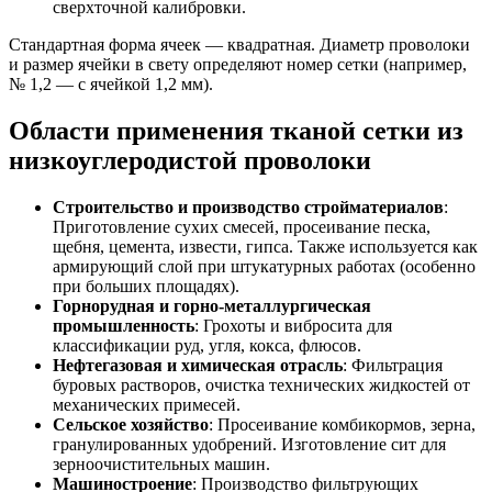
сверхточной калибровки.
Стандартная форма ячеек — квадратная. Диаметр проволоки
и размер ячейки в свету определяют номер сетки (например,
№ 1,2 — с ячейкой 1,2 мм).
Области применения тканой сетки из
низкоуглеродистой проволоки
Строительство и производство стройматериалов
:
Приготовление сухих смесей, просеивание песка,
щебня, цемента, извести, гипса. Также используется как
армирующий слой при штукатурных работах (особенно
при больших площадях).
Горнорудная и горно-металлургическая
промышленность
: Грохоты и вибросита для
классификации руд, угля, кокса, флюсов.
Нефтегазовая и химическая отрасль
: Фильтрация
буровых растворов, очистка технических жидкостей от
механических примесей.
Сельское хозяйство
: Просеивание комбикормов, зерна,
гранулированных удобрений. Изготовление сит для
зерноочистительных машин.
Машиностроение
: Производство фильтрующих