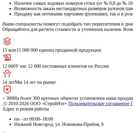
Наличие самых ходовых номеров сетки (от № 0,8 до № 10
Возможность заказа нестандартных размеров рулонов (ши
Продажу как оптовыми партиями (рулонами), так и в розн
Наши специалисты помогут подобрать тип переплетения и диам
Обращайтесь для расчета стоимости и уточнения наличия. Воз
15 млн
15 000 000 единиц проданной продукции
12 000
У нас 12 000 постоянных клиентов по России
14 лет
Мы 14 лет на рынке
> 300
На более 300 крупных объектах установлена наша продук
© 2010-2026 ООО «СтройНэт»
Пользовательское соглашение
Адрес и режим работы
пн - пт 09:00–18:00
Нижний Новгород, ул. Новикова-Прибоя, 6