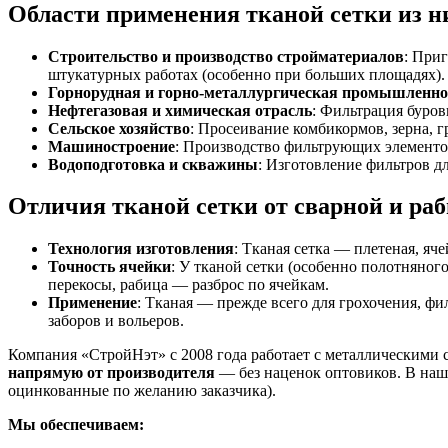
Области применения тканой сетки из н
Строительство и производство стройматериалов
: При
штукатурных работах (особенно при больших площадях).
Горнорудная и горно-металлургическая промышленно
Нефтегазовая и химическая отрасль
: Фильтрация буров
Сельское хозяйство
: Просеивание комбикормов, зерна, 
Машиностроение
: Производство фильтрующих элементо
Водоподготовка и скважины
: Изготовление фильтров д
Отличия тканой сетки от сварной и ра
Технология изготовления
: Тканая сетка — плетеная, я
Точность ячейки
: У тканой сетки (особенно полотняно
перекосы, рабица — разброс по ячейкам.
Применение
: Тканая — прежде всего для грохочения, ф
заборов и вольеров.
Компания «СтройНэт» с 2008 года работает с металлическими 
напрямую от производителя
— без наценок оптовиков. В наше
оцинкованные по желанию заказчика).
Мы обеспечиваем: