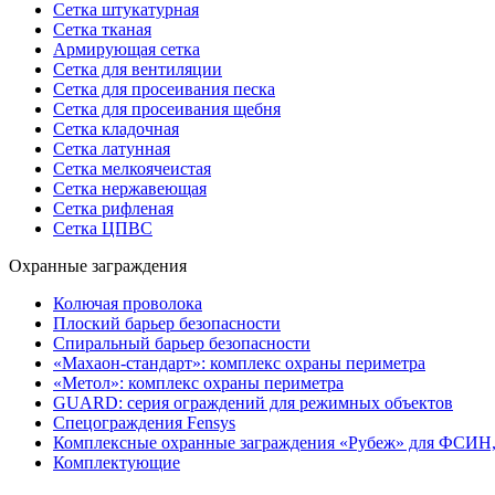
Сетка штукатурная
Сетка тканая
Армирующая сетка
Сетка для вентиляции
Сетка для просеивания песка
Сетка для просеивания щебня
Сетка кладочная
Сетка латунная
Сетка мелкоячеистая
Сетка нержавеющая
Сетка рифленая
Сетка ЦПВС
Охранные заграждения
Колючая проволока
Плоский барьер безопасности
Спиральный барьер безопасности
«Махаон-стандарт»: комплекс охраны периметра
«Метол»: комплекс охраны периметра
GUARD: серия ограждений для режимных объектов
Спецограждения Fensys
Комплексные охранные заграждения «Рубеж» для ФСИН
Комплектующие