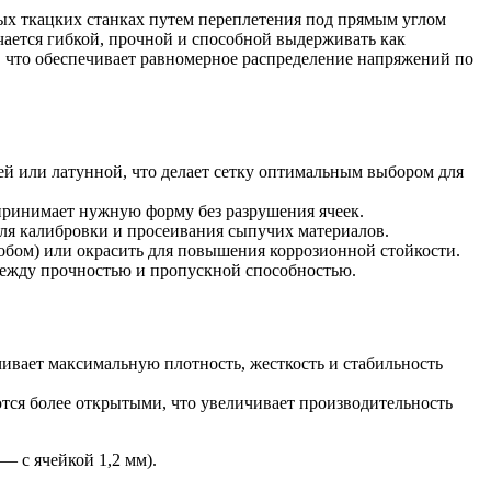
ых ткацких станках путем переплетения под прямым углом
чается гибкой, прочной и способной выдерживать как
в, что обеспечивает равномерное распределение напряжений по
щей или латунной, что делает сетку оптимальным выбором для
 принимает нужную форму без разрушения ячеек.
 для калибровки и просеивания сыпучих материалов.
обом) или окрасить для повышения коррозионной стойкости.
между прочностью и пропускной способностью.
чивает максимальную плотность, жесткость и стабильность
ются более открытыми, что увеличивает производительность
— с ячейкой 1,2 мм).