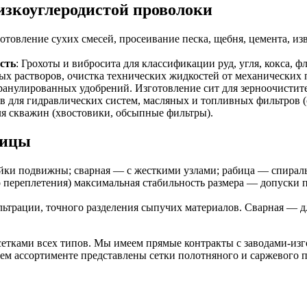
изкоуглеродистой проволоки
готовление сухих смесей, просеивание песка, щебня, цемента, и
сть
: Грохоты и вибросита для классификации руд, угля, кокса, ф
ых растворов, очистка технических жидкостей от механических 
гранулированных удобрений. Изготовление сит для зерноочисти
в для гидравлических систем, масляных и топливных фильтров 
ля скважин (хвостовики, обсыпные фильтры).
бицы
чейки подвижны; сварная — с жесткими узлами; рабица — спирал
го переплетения) максимальная стабильность размера — допуски
ильтрации, точного разделения сыпучих материалов. Сварная — 
сетками всех типов. Мы имеем прямые контракты с заводами-изг
м ассортименте представлены сетки полотняного и саржевого п