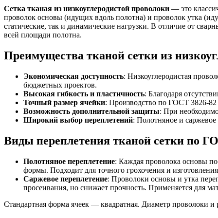
Сетка тканая из низкоуглеродистой проволоки
— это классич
проволок основы (идущих вдоль полотна) и проволок утка (иду
статические, так и динамические нагрузки. В отличие от свар
всей площади полотна.
Преимущества тканой сетки из низкоуг
Экономическая доступность
: Низкоуглеродистая провол
бюджетных проектов.
Высокая гибкость и пластичность
: Благодаря отсутств
Точный размер ячейки
: Производство по ГОСТ 3826-82 
Возможность дополнительной защиты
: При необходим
Широкий выбор переплетений
: Полотняное и саржево
Виды переплетения тканой сетки по ГО
Полотняное переплетение
: Каждая проволока основы по
формы. Подходит для точного грохочения и изготовления
Саржевое переплетение
: Проволоки основы и утка пере
просеивания, но снижает прочность. Применяется для ма
Стандартная форма ячеек — квадратная. Диаметр проволоки и р