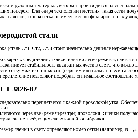
еский рулонный материал, который производится на специальн
щих поперек). Благодаря технологии плетения, такая сетка полу
ных аналогов, тканая сетка не имеет жестко фиксированных узло
леродистой стали
ока (сталь Ст1, Ст2, Ст3) стоит значительно дешевле нержавею
ию сварных соединений, тканое полотно легко режется, гнется и
гарантирует стабильность квадратных ячеек в свету, что важно
ости сетку можно оцинковать (горячим или гальваническим спос
е переплетение позволяют подобрать оптимальное соотношение 
СТ 3826-82
следовательно переплетается с каждой проволокой утка. Обеспе
 сит.
плетаются через две (реже через три) проволоки. Ячейки получа
териалов, не требующих сверхточной калибровки.
азмер ячейки в свету определяют номер сетки (например, № 1,2 