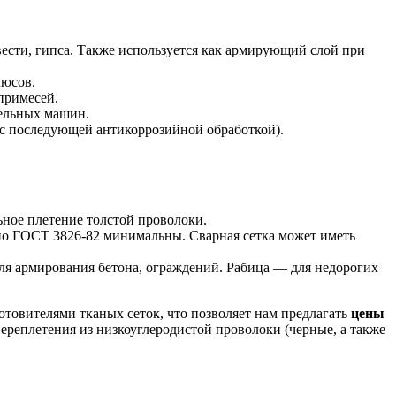
звести, гипса. Также используется как армирующий слой при
люсов.
примесей.
тельных машин.
(с последующей антикоррозийной обработкой).
ьное плетение толстой проволоки.
 по ГОСТ 3826-82 минимальны. Сварная сетка может иметь
для армирования бетона, ограждений. Рабица — для недорогих
отовителями тканых сеток, что позволяет нам предлагать
цены
ереплетения из низкоуглеродистой проволоки (черные, а также