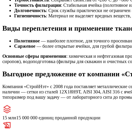
Точность фильтрации
: Стабильная ячейка (полотняное 
Долговечность
: Срок службы практически не ограничен 
Гигиеничность
: Материал не выделяет вредных веществ,
Виды переплетения и применение ткан
Полотняное
— наиболее плотное, для точного просеивани
Саржевое
— более открытые ячейки, для грубой фильтрац
Основные сферы применения
: химическая и нефтегазовая пр
сиропов), водоподготовка (фильтры для скважин и очистных с
Выгодное предложение от компании «С
Компания «СтройНэт» с 2008 года поставляет металлические 
наличии — сетки из сталей 12Х18Н9Т, AISI 304, AISI 316 с яч
типоразмер под вашу задачу — от лабораторного сита до пром
15 млн
15 000 000 единиц проданной продукции