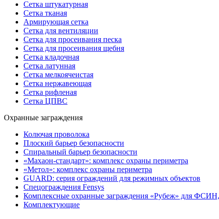
Сетка штукатурная
Сетка тканая
Армирующая сетка
Сетка для вентиляции
Сетка для просеивания песка
Сетка для просеивания щебня
Сетка кладочная
Сетка латунная
Сетка мелкоячеистая
Сетка нержавеющая
Сетка рифленая
Сетка ЦПВС
Охранные заграждения
Колючая проволока
Плоский барьер безопасности
Спиральный барьер безопасности
«Махаон-стандарт»: комплекс охраны периметра
«Метол»: комплекс охраны периметра
GUARD: серия ограждений для режимных объектов
Спецограждения Fensys
Комплексные охранные заграждения «Рубеж» для ФСИН
Комплектующие