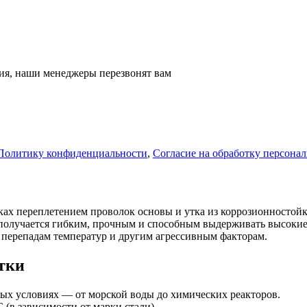
ация, наши менеджеры перезвонят вам
Политику конфиденциальности
,
Согласие на обработку персона
ках переплетением проволок основы и утка из коррозионностойк
о получается гибким, прочным и способным выдерживать высокие
, перепадам температур и другим агрессивным факторам.
тки
бых условиях — от морской воды до химических реакторов.
C (в зависимости от марки стали).