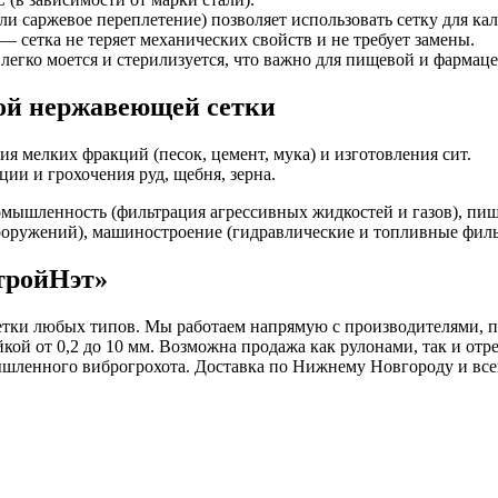
или саржевое переплетение) позволяет использовать сетку для к
— сетка не теряет механических свойств и не требует замены.
 легко моется и стерилизуется, что важно для пищевой и фарма
ой нержавеющей сетки
я мелких фракций (песок, цемент, мука) и изготовления сит.
ии и грохочения руд, щебня, зерна.
омышленность (фильтрация агрессивных жидкостей и газов), пищ
ооружений), машиностроение (гидравлические и топливные филь
тройНэт»
сетки любых типов. Мы работаем напрямую с производителями, 
ейкой от 0,2 до 10 мм. Возможна продажа как рулонами, так и 
ышленного виброгрохота. Доставка по Нижнему Новгороду и все