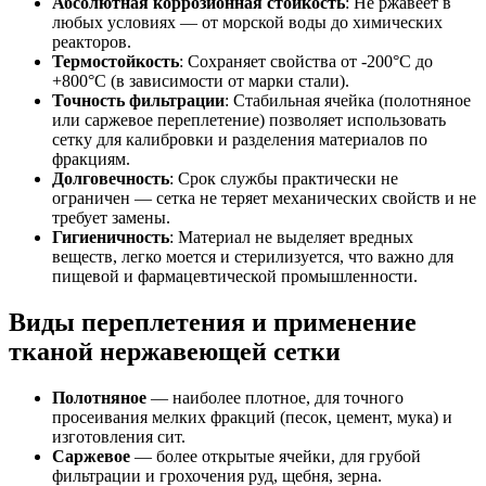
Абсолютная коррозионная стойкость
: Не ржавеет в
любых условиях — от морской воды до химических
реакторов.
Термостойкость
: Сохраняет свойства от -200°C до
+800°C (в зависимости от марки стали).
Точность фильтрации
: Стабильная ячейка (полотняное
или саржевое переплетение) позволяет использовать
сетку для калибровки и разделения материалов по
фракциям.
Долговечность
: Срок службы практически не
ограничен — сетка не теряет механических свойств и не
требует замены.
Гигиеничность
: Материал не выделяет вредных
веществ, легко моется и стерилизуется, что важно для
пищевой и фармацевтической промышленности.
Виды переплетения и применение
тканой нержавеющей сетки
Полотняное
— наиболее плотное, для точного
просеивания мелких фракций (песок, цемент, мука) и
изготовления сит.
Саржевое
— более открытые ячейки, для грубой
фильтрации и грохочения руд, щебня, зерна.