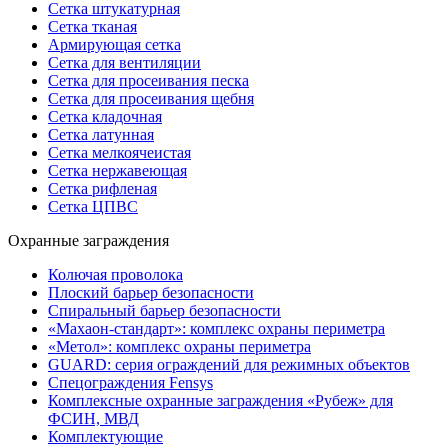
Сетка штукатурная
Сетка тканая
Армирующая сетка
Сетка для вентиляции
Сетка для просеивания песка
Сетка для просеивания щебня
Сетка кладочная
Сетка латунная
Сетка мелкоячеистая
Сетка нержавеющая
Сетка рифленая
Сетка ЦПВС
Охранные заграждения
Колючая проволока
Плоский барьер безопасности
Спиральный барьер безопасности
«Махаон-стандарт»: комплекс охраны периметра
«Метол»: комплекс охраны периметра
GUARD: серия ограждений для режимных объектов
Спецограждения Fensys
Комплексные охранные заграждения «Рубеж» для
ФСИН, МВД
Комплектующие