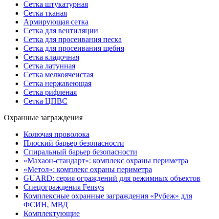
Сетка штукатурная
Сетка тканая
Армирующая сетка
Сетка для вентиляции
Сетка для просеивания песка
Сетка для просеивания щебня
Сетка кладочная
Сетка латунная
Сетка мелкоячеистая
Сетка нержавеющая
Сетка рифленая
Сетка ЦПВС
Охранные заграждения
Колючая проволока
Плоский барьер безопасности
Спиральный барьер безопасности
«Махаон-стандарт»: комплекс охраны периметра
«Метол»: комплекс охраны периметра
GUARD: серия ограждений для режимных объектов
Спецограждения Fensys
Комплексные охранные заграждения «Рубеж» для
ФСИН, МВД
Комплектующие