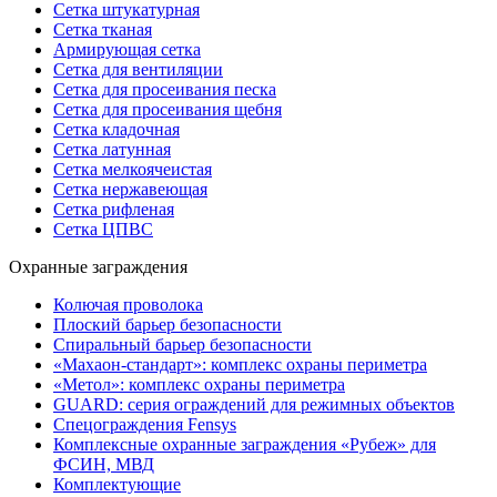
Сетка штукатурная
Сетка тканая
Армирующая сетка
Сетка для вентиляции
Сетка для просеивания песка
Сетка для просеивания щебня
Сетка кладочная
Сетка латунная
Сетка мелкоячеистая
Сетка нержавеющая
Сетка рифленая
Сетка ЦПВС
Охранные заграждения
Колючая проволока
Плоский барьер безопасности
Спиральный барьер безопасности
«Махаон-стандарт»: комплекс охраны периметра
«Метол»: комплекс охраны периметра
GUARD: серия ограждений для режимных объектов
Спецограждения Fensys
Комплексные охранные заграждения «Рубеж» для
ФСИН, МВД
Комплектующие