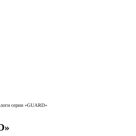
налоги серии «GUARD»
D»