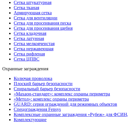
Сетка штукатурная
Сетка тканая
Армирующая сетка
Сетка для вентиляции
Сетка для просеивания песка
Сетка для просеивания щебня
Сетка кладочная
Сетка латунная
Сетка мелкоячеистая
Сетка нержавеющая
Сетка рифленая
Сетка ЦПВС
Охранные заграждения
Колючая проволока
Плоский барьер безопасности
Спиральный барьер безопасности
«Махаон-стандарт»: комплекс охраны периметра
«Метол»: комплекс охраны периметра
GUARD: серия ограждений для режимных объектов
Спецограждения Fensys
Комплексные охранные заграждения «Рубеж» для ФСИН
Комплектующие