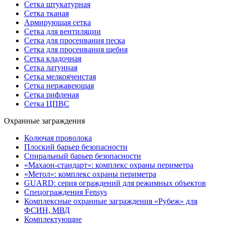
Сетка штукатурная
Сетка тканая
Армирующая сетка
Сетка для вентиляции
Сетка для просеивания песка
Сетка для просеивания щебня
Сетка кладочная
Сетка латунная
Сетка мелкоячеистая
Сетка нержавеющая
Сетка рифленая
Сетка ЦПВС
Охранные заграждения
Колючая проволока
Плоский барьер безопасности
Спиральный барьер безопасности
«Махаон-стандарт»: комплекс охраны периметра
«Метол»: комплекс охраны периметра
GUARD: серия ограждений для режимных объектов
Спецограждения Fensys
Комплексные охранные заграждения «Рубеж» для
ФСИН, МВД
Комплектующие