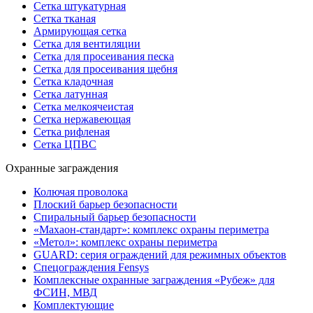
Сетка штукатурная
Сетка тканая
Армирующая сетка
Сетка для вентиляции
Сетка для просеивания песка
Сетка для просеивания щебня
Сетка кладочная
Сетка латунная
Сетка мелкоячеистая
Сетка нержавеющая
Сетка рифленая
Сетка ЦПВС
Охранные заграждения
Колючая проволока
Плоский барьер безопасности
Спиральный барьер безопасности
«Махаон-стандарт»: комплекс охраны периметра
«Метол»: комплекс охраны периметра
GUARD: серия ограждений для режимных объектов
Спецограждения Fensys
Комплексные охранные заграждения «Рубеж» для
ФСИН, МВД
Комплектующие