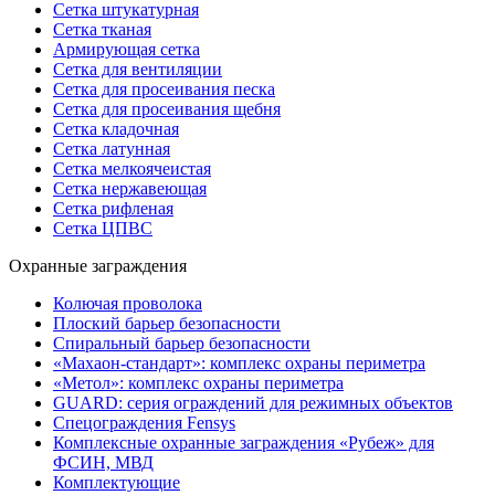
Сетка штукатурная
Сетка тканая
Армирующая сетка
Сетка для вентиляции
Сетка для просеивания песка
Сетка для просеивания щебня
Сетка кладочная
Сетка латунная
Сетка мелкоячеистая
Сетка нержавеющая
Сетка рифленая
Сетка ЦПВС
Охранные заграждения
Колючая проволока
Плоский барьер безопасности
Спиральный барьер безопасности
«Махаон-стандарт»: комплекс охраны периметра
«Метол»: комплекс охраны периметра
GUARD: серия ограждений для режимных объектов
Спецограждения Fensys
Комплексные охранные заграждения «Рубеж» для
ФСИН, МВД
Комплектующие