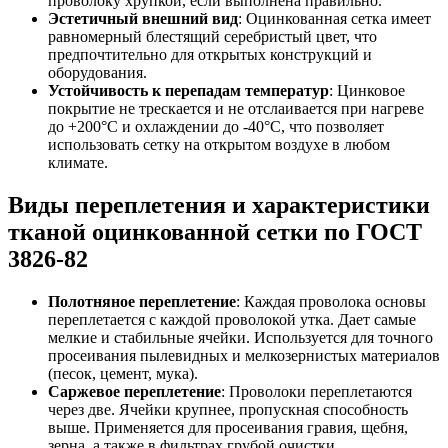
проволоку хрупкой, если выполнена правильно.
Эстетичный внешний вид
: Оцинкованная сетка имеет
равномерный блестящий серебристый цвет, что
предпочтительно для открытых конструкций и
оборудования.
Устойчивость к перепадам температур
: Цинковое
покрытие не трескается и не отслаивается при нагреве
до +200°C и охлаждении до -40°C, что позволяет
использовать сетку на открытом воздухе в любом
климате.
Виды переплетения и характеристики
тканой оцинкованной сетки по ГОСТ
3826-82
Полотняное переплетение
: Каждая проволока основы
переплетается с каждой проволокой утка. Дает самые
мелкие и стабильные ячейки. Используется для точного
просеивания пылевидных и мелкозернистых материалов
(песок, цемент, мука).
Саржевое переплетение
: Проволоки переплетаются
через две. Ячейки крупнее, пропускная способность
выше. Применяется для просеивания гравия, щебня,
зерна, а также в фильтрах грубой очистки.