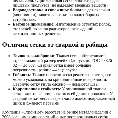
песка, соли. Оцинкованная сетка безопасна для
пищевых продуктов (не выделяет вредных веществ).
Водоподготовка и скважины
: Фильтры для скважин
(хвостовики), защитные сетки на водозаборных
устройствах.
Бытовое применение
: Изготовление сетчатых полок,
стеллажей, экранов радиаторов, ограждений
вентиляционных решеток.
Отличия сетки от сварной и рабицы
Точность калибровки
: Тканая сетка обеспечивает
строго заданный размер ячейки (допуск по ГОСТ 3826-
82 — до 5%). Сварная сетка имеет большие
погрешности, рабица — еще грубее.
Гибкость
: Тканое полотно легко режется и гнется, его
можно укладывать на криволинейные поверхности.
Сварную сетку гнуть сложно — ломаются швы.
Коррозионная стойкость
: У оцинкованной тканой
сетки защита равномерная по всей длине проволоки. У
сварной сетки места сварки часто имеют поврежденный
цинк и ржавеют первыми.
Компания «СтройНэт» работает на рынке металлоизделий с
2008 года, имея многолетний опыт поставок тканых сеток