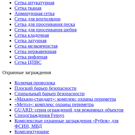
Сетка штукатурная
Сетка тканая
Армирующая сетка
Сетка для вентиляции
Сетка для просеивания песка
Сетка для просеивания щебня
Сетка кладочная
Сетка латунная
Сетка мелкоячеистая
Сетка нержавеющая
Сетка рифленая
Сетка ЦПВС
Охранные заграждения
Колючая проволока
Плоский барьер безопасности
Спиральный барьер безопасности
«Махаон-стандарт»: комплекс охраны периметра
«Метол»: комплекс охраны периметра
GUARD: серия ограждений для режимных объектов
Спецограждения Fensys
Комплексные охранные заграждения «Рубеж» для
ФСИН, МВД
Комплектующие