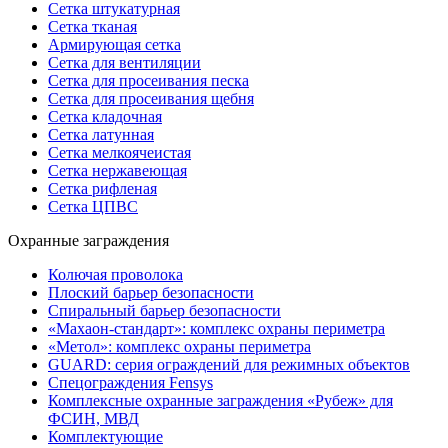
Сетка штукатурная
Сетка тканая
Армирующая сетка
Сетка для вентиляции
Сетка для просеивания песка
Сетка для просеивания щебня
Сетка кладочная
Сетка латунная
Сетка мелкоячеистая
Сетка нержавеющая
Сетка рифленая
Сетка ЦПВС
Охранные заграждения
Колючая проволока
Плоский барьер безопасности
Спиральный барьер безопасности
«Махаон-стандарт»: комплекс охраны периметра
«Метол»: комплекс охраны периметра
GUARD: серия ограждений для режимных объектов
Спецограждения Fensys
Комплексные охранные заграждения «Рубеж» для
ФСИН, МВД
Комплектующие