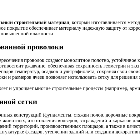
альный строительный материал
, который изготавливается мето
е покрытие обеспечивает материалу надежную защиту от корроз
х повышенной влажности.
ованной проволоки
пересечения проволок создают монолитное полотно, устойчивое 
тивостоит ржавчине, обеспечивая сохранность геометрии и экс
епадов температур, осадков и ультрафиолета, сохраняя свои сво
ки и размеров ячеек позволяет использовать сетку для решения 
ряет и упрощает многие строительные процессы (например, армир
нной сетки
онных конструкций (фундаменты, стяжки полов, дорожные покры
 и животных, изготовления вольеров, заграждений и каркасов дл
дений территорий, производственных площадок, а также в качест
 штукатурке фасадов, утеплении зданий или создании декоратив