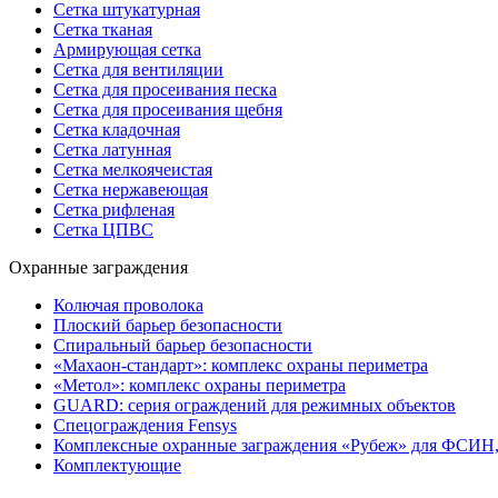
Сетка штукатурная
Сетка тканая
Армирующая сетка
Сетка для вентиляции
Сетка для просеивания песка
Сетка для просеивания щебня
Сетка кладочная
Сетка латунная
Сетка мелкоячеистая
Сетка нержавеющая
Сетка рифленая
Сетка ЦПВС
Охранные заграждения
Колючая проволока
Плоский барьер безопасности
Спиральный барьер безопасности
«Махаон-стандарт»: комплекс охраны периметра
«Метол»: комплекс охраны периметра
GUARD: серия ограждений для режимных объектов
Спецограждения Fensys
Комплексные охранные заграждения «Рубеж» для ФСИН
Комплектующие