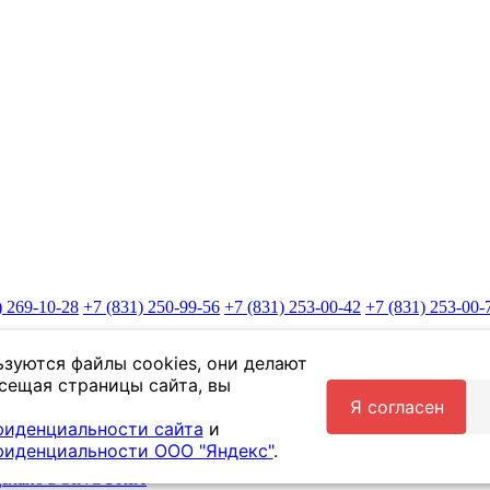
) 269-10-28
+7 (831) 250-99-56
+7 (831) 253-00-42
+7 (831) 253-00-
ьзуются файлы cookies, они делают
осещая страницы сайта, вы
Я согласен
фиденциальности сайта
и
фиденциальности ООО "Яндекс"
.
елано в SINGURIX