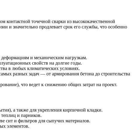
дом контактной точечной сварки из высококачественной
ии и значительно продлевает срок его службы, что особенно
к деформациям и механическим нагрузкам.
плуатационных свойств на долгие годы.
йства в любых климатических условиях.
самых разных задач — от армирования бетона до строительства
ование), что ведет к снижению общих затрат на проект.
тия), а также для укрепления кирпичной кладки.
я теплиц и парников.
ве сит и фильтров для сыпучих материалов.
ных элементов.