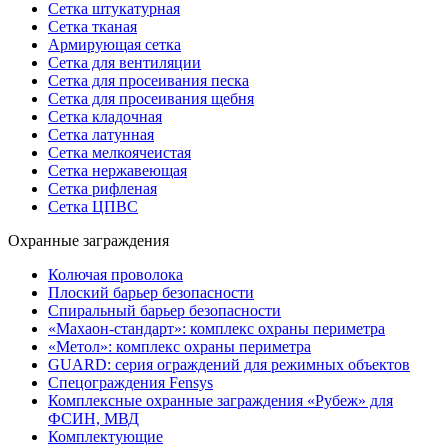
Сетка штукатурная
Сетка тканая
Армирующая сетка
Сетка для вентиляции
Сетка для просеивания песка
Сетка для просеивания щебня
Сетка кладочная
Сетка латунная
Сетка мелкоячеистая
Сетка нержавеющая
Сетка рифленая
Сетка ЦПВС
Охранные заграждения
Колючая проволока
Плоский барьер безопасности
Спиральный барьер безопасности
«Махаон-стандарт»: комплекс охраны периметра
«Метол»: комплекс охраны периметра
GUARD: серия ограждений для режимных объектов
Спецограждения Fensys
Комплексные охранные заграждения «Рубеж» для
ФСИН, МВД
Комплектующие