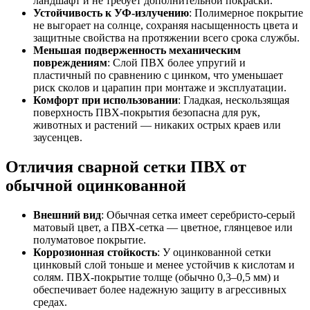
ландшафт и не требует дополнительной покраски.
Устойчивость к УФ-излучению
: Полимерное покрытие
не выгорает на солнце, сохраняя насыщенность цвета и
защитные свойства на протяжении всего срока службы.
Меньшая подверженность механическим
повреждениям
: Слой ПВХ более упругий и
пластичный по сравнению с цинком, что уменьшает
риск сколов и царапин при монтаже и эксплуатации.
Комфорт при использовании
: Гладкая, нескользящая
поверхность ПВХ-покрытия безопасна для рук,
животных и растений — никаких острых краев или
заусенцев.
Отличия сварной сетки ПВХ от
обычной оцинкованной
Внешний вид
: Обычная сетка имеет серебристо-серый
матовый цвет, а ПВХ-сетка — цветное, глянцевое или
полуматовое покрытие.
Коррозионная стойкость
: У оцинкованной сетки
цинковый слой тоньше и менее устойчив к кислотам и
солям. ПВХ-покрытие толще (обычно 0,3–0,5 мм) и
обеспечивает более надежную защиту в агрессивных
средах.