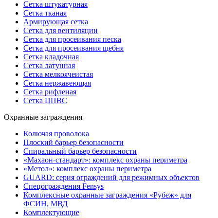
Сетка штукатурная
Сетка тканая
Армирующая сетка
Сетка для вентиляции
Сетка для просеивания песка
Сетка для просеивания щебня
Сетка кладочная
Сетка латунная
Сетка мелкоячеистая
Сетка нержавеющая
Сетка рифленая
Сетка ЦПВС
Охранные заграждения
Колючая проволока
Плоский барьер безопасности
Спиральный барьер безопасности
«Махаон-стандарт»: комплекс охраны периметра
«Метол»: комплекс охраны периметра
GUARD: серия ограждений для режимных объектов
Спецограждения Fensys
Комплексные охранные заграждения «Рубеж» для
ФСИН, МВД
Комплектующие